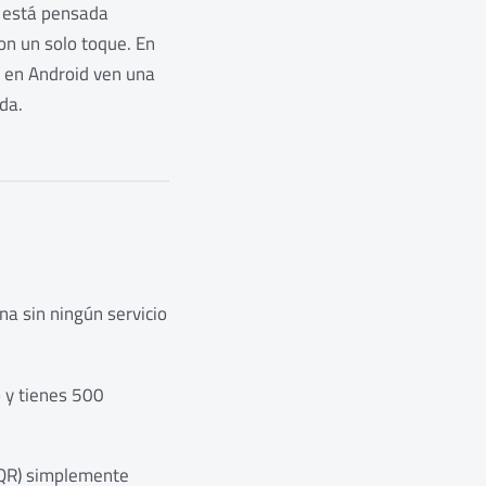
a está pensada
on un solo toque. En
); en Android ven una
da.
na sin ningún servicio
o y tienes 500
l QR) simplemente