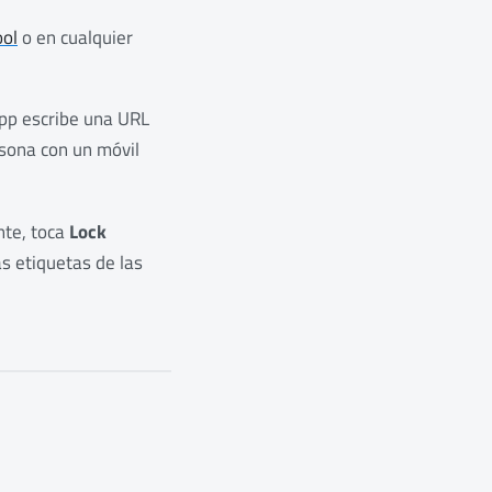
ool
o en cualquier
 app escribe una URL
rsona con un móvil
nte, toca
Lock
as etiquetas de las