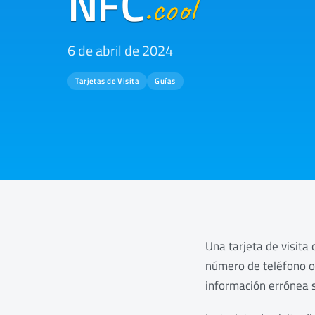
NFC
.cool
6 de abril de 2024
Tarjetas de Visita
Guías
Una tarjeta de visita
número de teléfono o 
información errónea s