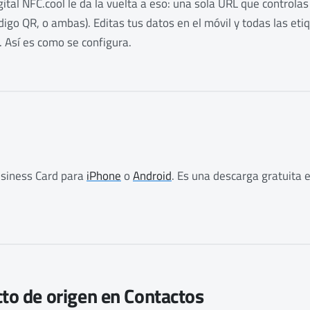
igital NFC.cool le da la vuelta a eso: una sola URL que controlas
digo QR, o ambas). Editas tus datos en el móvil y todas las eti
. Así es como se configura.
usiness Card para
iPhone
o
Android
. Es una descarga gratuita 
cto de origen en Contactos