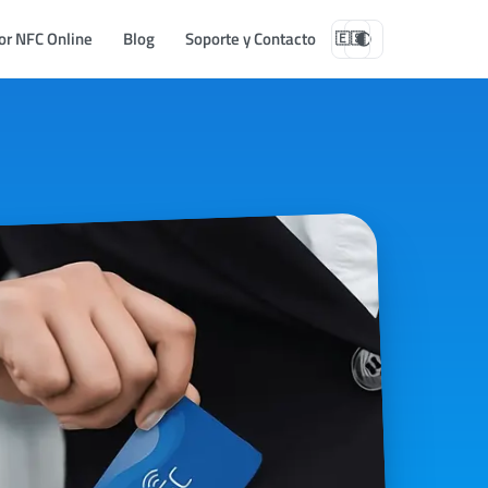
or NFC Online
Blog
Soporte y Contacto
🇪🇸