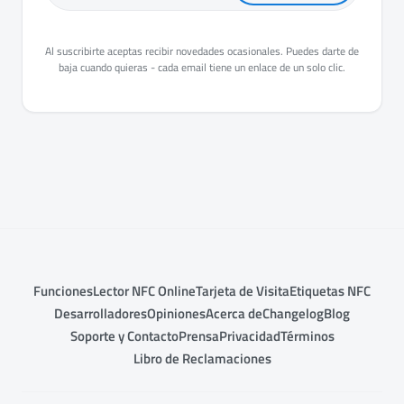
Al suscribirte aceptas recibir novedades ocasionales. Puedes darte de
baja cuando quieras - cada email tiene un enlace de un solo clic.
Funciones
Lector NFC Online
Tarjeta de Visita
Etiquetas NFC
Desarrolladores
Opiniones
Acerca de
Changelog
Blog
Soporte y Contacto
Prensa
Privacidad
Términos
Libro de Reclamaciones