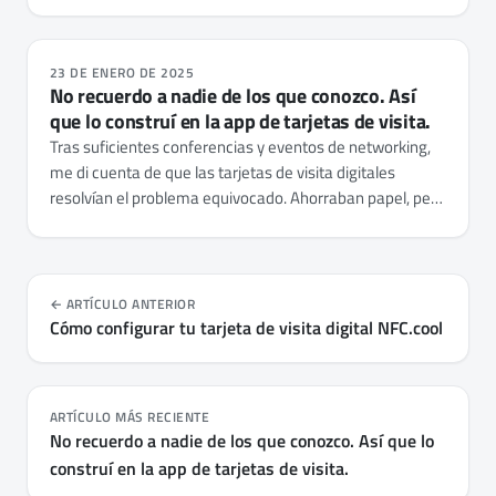
23 DE ENERO DE 2025
No recuerdo a nadie de los que conozco. Así
que lo construí en la app de tarjetas de visita.
Tras suficientes conferencias y eventos de networking,
me di cuenta de que las tarjetas de visita digitales
resolvían el problema equivocado. Ahorraban papel, pero
no el contexto. Así que añadí una capa de contexto
inteligente a NFC.cool Business Card - dónde os
conocisteis, en qué están trabajando, qué hay que hacer
de seguimiento.
ARTÍCULO ANTERIOR
Cómo configurar tu tarjeta de visita digital NFC.cool
ARTÍCULO MÁS RECIENTE
No recuerdo a nadie de los que conozco. Así que lo
construí en la app de tarjetas de visita.