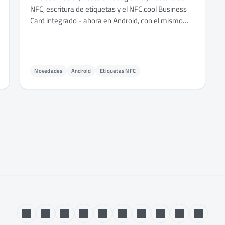
NFC, escritura de etiquetas y el NFC.cool Business
Card integrado - ahora en Android, con el mismo
conjunto de funciones que la app de iOS para las
partes que comparten hardware compatible con
Android.
Novedades
Android
Etiquetas NFC