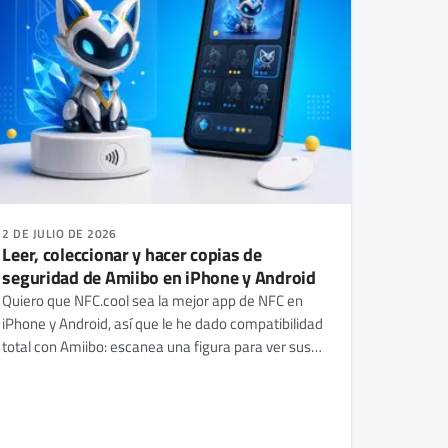
2 DE JULIO DE 2026
Leer, coleccionar y hacer copias de
seguridad de Amiibo en iPhone y Android
Quiero que NFC.cool sea la mejor app de NFC en
iPhone y Android, así que le he dado compatibilidad
total con Amiibo: escanea una figura para ver sus
datos, crea una colección personal y haz una copia
de seguridad en un NTAG215 en blanco. Así
funcionan de verdad los Amiibo por dentro - y por
qué la app no incluye ninguna clave.