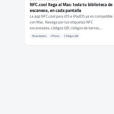
NFC.cool llega al Mac: toda tu biblioteca de
escaneos, en cada pantalla
La app NFC.cool para iOS e iPadOS ya es compatible
con Mac. Navega por tus etiquetas NFC
escaneadas, códigos QR, códigos de barras,
documentos, modelos 3D y escaneos de
Novedades
iPhone
Códigos QR
habitaciones - todo sincronizado por iCloud.
Además: usa la cámara de tu Mac como escáner de
códigos QR y de barras.