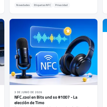
permiso de residencia en iPhone y Android -
Novedades
Etiquetas NFC
Privacidad
muestra la foto y los datos guardados, y comprueba
si el documento es auténtico.
3 DE JUNIO DE 2026
NFC.cool en Bits und so #1007 - La
elección de Timo