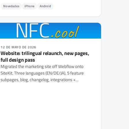
Novedades
iPhone
Android
12 DE MAYO DE 2026
Website: trilingual relaunch, new pages,
full design pass
Migrated the marketing site off Webflow onto
SiteKit. Three languages (EN/DE/JA), 5 feature
subpages, blog, changelog, integrations +
developers docs, and a fully unified design system.