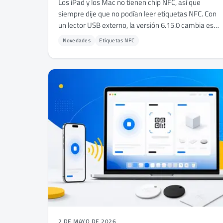
Los iPad y los Mac no tienen chip NFC, así que
siempre dije que no podían leer etiquetas NFC. Con
un lector USB externo, la versión 6.15.0 cambia eso
- aquí te cuento cómo funciona y de dónde salió.
Novedades
Etiquetas NFC
2 DE MAYO DE 2026