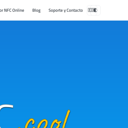
or NFC Online
Blog
Soporte y Contacto
🇪🇸