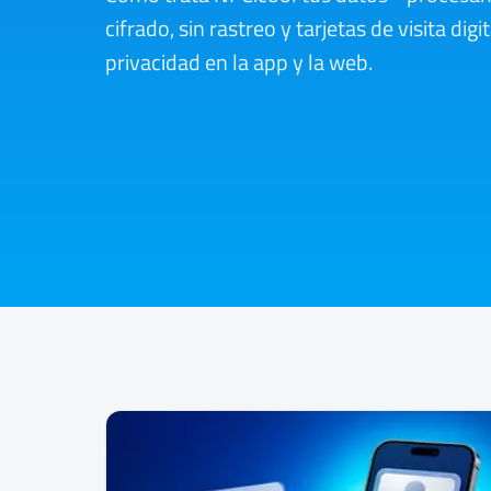
cifrado, sin rastreo y tarjetas de visita digi
privacidad en la app y la web.