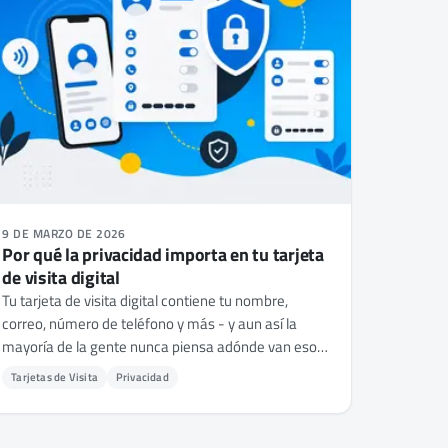
9 DE MARZO DE 2026
Por qué la privacidad importa en tu tarjeta
de visita digital
Tu tarjeta de visita digital contiene tu nombre,
correo, número de teléfono y más - y aun así la
mayoría de la gente nunca piensa adónde van esos
datos realmente. Aquí tienes por qué la privacidad
Tarjetas de Visita
Privacidad
debería ser tu criterio número 1.