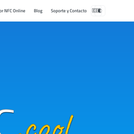
or NFC Online
Blog
Soporte y Contacto
🇪🇸