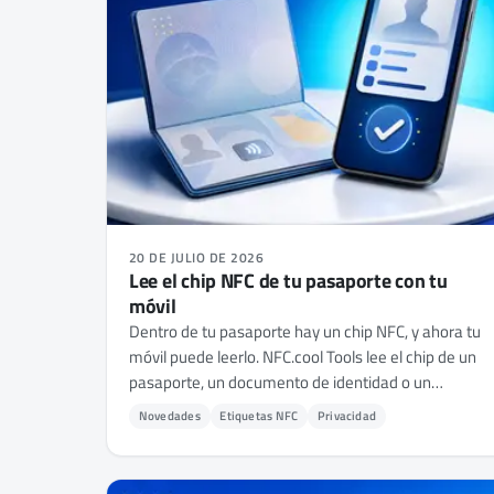
20 DE JULIO DE 2026
Lee el chip NFC de tu pasaporte con tu
móvil
Dentro de tu pasaporte hay un chip NFC, y ahora tu
móvil puede leerlo. NFC.cool Tools lee el chip de un
pasaporte, un documento de identidad o un
permiso de residencia en iPhone y Android -
Novedades
Etiquetas NFC
Privacidad
muestra la foto y los datos guardados, y comprueba
si el documento es auténtico.