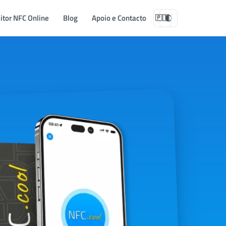
itor NFC Online
Blog
Apoio e Contacto
🇵🇹