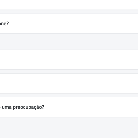
one?
o uma preocupação?