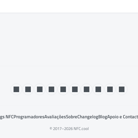
gs NFC
Programadores
Avaliações
Sobre
Changelog
Blog
Apoio e Contac
© 2017–2026 NFC.cool