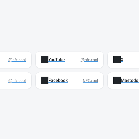
YouTube
X
@nfc.cool
@nfc.cool
Facebook
Mastodo
@nfc.cool
NFC.cool