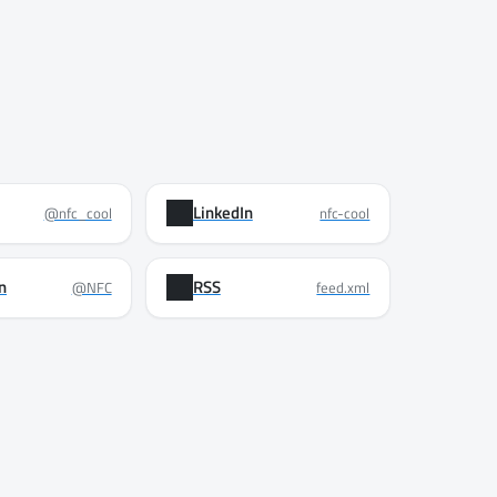
LinkedIn
@nfc_cool
nfc-cool
n
RSS
@NFC
feed.xml