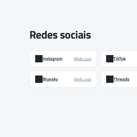
Redes sociais
Instagram
TikTok
@nfc.cool
Bluesky
Threads
@nfc.cool