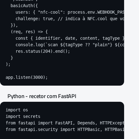
  basicAuth({

    users: { "nfc-cool": process.env.WEBHOOK_PASSWORD 
    challenge: true, // indica à NFC.cool que volte a 
  }),

  (req, res) => {

    const { identifier, date, content, tagType } = req
    console.log(`scan ${tagType ?? "plain"} ${content}
    res.status(204).end();

  }

);

app.listen(3000);
Python - recetor com FastAPI
import os

import secrets

from fastapi import FastAPI, Depends, HTTPException, R
from fastapi.security import HTTPBasic, HTTPBasicCrede