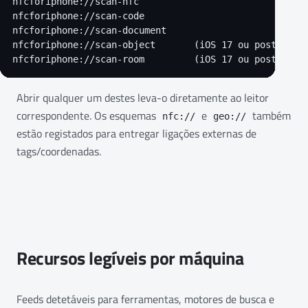
nfcforiphone://scan-nfc

nfcforiphone://scan-code

nfcforiphone://scan-document

nfcforiphone://scan-object       (iOS 17 ou posterior)
nfcforiphone://scan-room         (iOS 17 ou posterior
Abrir qualquer um destes leva-o diretamente ao leitor
correspondente. Os esquemas
e
também
nfc://
geo://
estão registados para entregar ligações externas de
tags/coordenadas.
Recursos legíveis por máquina
Feeds detetáveis para ferramentas, motores de busca e