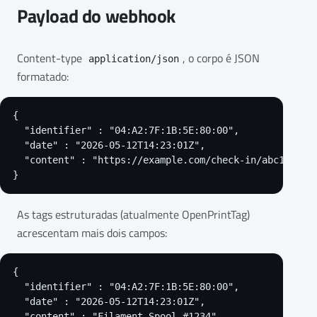
Payload do webhook
Content-type
, o corpo é JSON
application/json
formatado:
{

  "identifier" : "04:A2:7F:1B:5E:80:00",

  "date" : "2026-05-12T14:23:01Z",

  "content" : "https://example.com/check-in/abc123"

}
As tags estruturadas (atualmente OpenPrintTag)
acrescentam mais dois campos:
{

  "identifier" : "04:A2:7F:1B:5E:80:00",

  "date" : "2026-05-12T14:23:01Z",

  "content" : "Filament Spool #1234",
