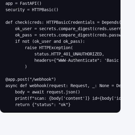
app = FastAPI()

security = HTTPBasic()

def check(creds: HTTPBasicCredentials = Depends(securi
    ok_user = secrets.compare_digest(creds.username, "
    ok_pass = secrets.compare_digest(creds.password, o
    if not (ok_user and ok_pass):

        raise HTTPException(

            status.HTTP_401_UNAUTHORIZED,

            headers={"WWW-Authenticate": 'Basic realm=
        )

@app.post("/webhook")

async def webhook(request: Request, _: None = Depends(
    body = await request.json()

    print(f"scan: {body['content']} id={body['identifi
    return {"status": "ok"}