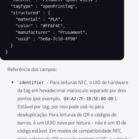
  "tagType" : "openPrintTag",

  "structured" : {

    "material" : "PLA",

    "color" : "#FF6F4C",

    "manufacturer" : "Prusament",

    "uuid" : "5e8a-7c1d-4f90"

  }

}
Referência dos campos:
- Para leituras NFC, o UID de hardware
identifier
da tag em hexadecimal maiúsculo separado por dois
pontos (por exemplo,
).
04:A2:7F:1B:5E:80:00
Estável por tag, por isso pode usá-lo para
desduplicação. Para leituras de QR e códigos de
barras, é um UUID novo por leitura - não é um ID de
código estável. Em modos de compatibilidade NFC
mais antigos do iOS que não expõem o UID, o valor é a