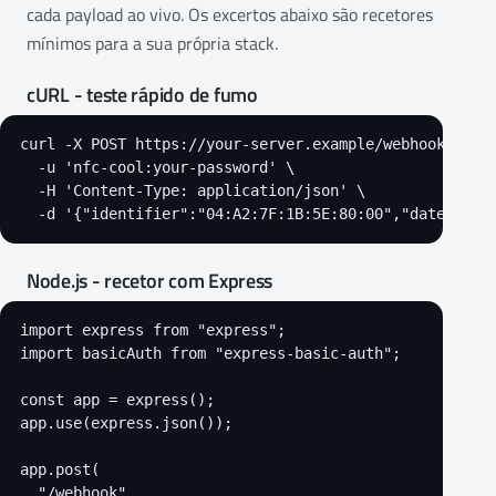
cada payload ao vivo. Os excertos abaixo são recetores
mínimos para a sua própria stack.
cURL - teste rápido de fumo
curl -X POST https://your-server.example/webhook \

  -u 'nfc-cool:your-password' \

  -H 'Content-Type: application/json' \

  -d '{"identifier":"04:A2:7F:1B:5E:80:00","date":"20
Node.js - recetor com Express
import express from "express";

import basicAuth from "express-basic-auth";

const app = express();

app.use(express.json());

app.post(

  "/webhook",
