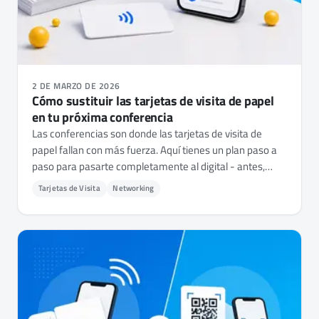
2 DE MARZO DE 2026
Cómo sustituir las tarjetas de visita de papel
en tu próxima conferencia
Las conferencias son donde las tarjetas de visita de
papel fallan con más fuerza. Aquí tienes un plan paso a
paso para pasarte completamente al digital - antes,
durante y después de tu próximo evento - para no volver
Tarjetas de Visita
Networking
a quedarte sin tarjetas.