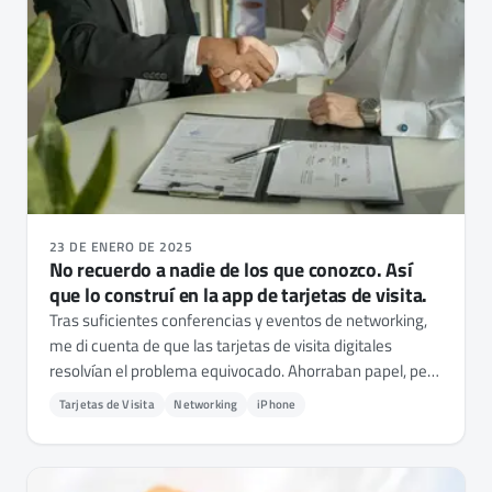
23 DE ENERO DE 2025
No recuerdo a nadie de los que conozco. Así
que lo construí en la app de tarjetas de visita.
Tras suficientes conferencias y eventos de networking,
me di cuenta de que las tarjetas de visita digitales
resolvían el problema equivocado. Ahorraban papel, pero
no el contexto. Así que añadí una capa de contexto
Tarjetas de Visita
Networking
iPhone
inteligente a NFC.cool Business Card - dónde os
conocisteis, en qué están trabajando, qué hay que hacer
de seguimiento.