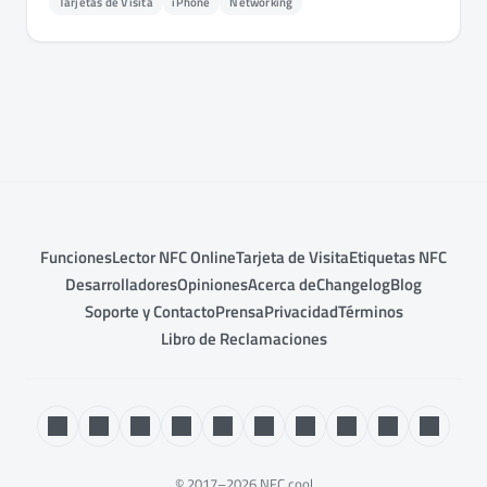
Tarjetas de Visita
iPhone
Networking
Funciones
Lector NFC Online
Tarjeta de Visita
Etiquetas NFC
Desarrolladores
Opiniones
Acerca de
Changelog
Blog
Soporte y Contacto
Prensa
Privacidad
Términos
Libro de Reclamaciones
© 2017–2026 NFC.cool