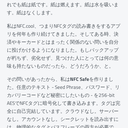
れでも紙は紙です。紙は燃えます。紙は水を吸いま
す。紙はなくします。
私はNFC.cool、つまりNFCタグの読み書きをするアプ
リを何年も作り続けてきました。そしてある時、決
済やキーカードとはまったく関係のない問いを自分
に投げかけるようになりました。もしバックアップ
が朽ちず、劣化せず、見つけた人にとっては何の意
味も持たないものだったら、どうだろうか、と。
その問いがあったから、私は
NFC Safe
を作りまし
た。任意のテキスト - Seed Phrase、パスワード、リ
カバリーコードなど秘密にしたいもの - を256-bit
AESでNFCタグに暗号化して書き込みます。タグは完
全に自己完結しています。クラウドなし。サーバー
なし。アカウントなし。シークレットを読み出すに
は、物理的なタグ
と
パスフレーズの両方が必要で