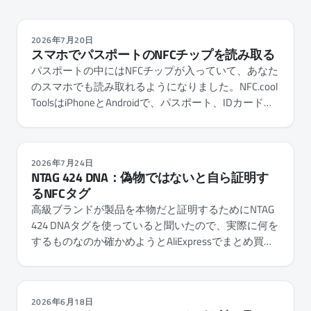
2026年7月20日
スマホでパスポートのNFCチップを読み取る
パスポートの中にはNFCチップが入っていて、あなた
のスマホでも読み取れるようになりました。NFC.cool
ToolsはiPhoneとAndroidで、パスポート、IDカード、
在留カードのチップを読み取り、保存された写真や
情報を表示し、書類が本物かどうかを確認します。
2026年7月24日
NTAG 424 DNA：偽物ではないと自ら証明す
るNFCタグ
高級ブランドが製品を本物だと証明するためにNTAG
424 DNAタグを使っていると聞いたので、実際に何を
するものなのか確かめようとAliExpressでまとめ買い
してみました。その正体は、暗号化の層を後付けし
たNFCタップカウンターでした。NFC.cool Toolsは
iPhoneとAndroidで、それを読み取り、検証し、そし
2026年6月18日
て完全に設定できます。すべての鍵、すべてのファ