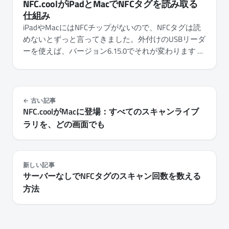
NFC.coolがiPadとMacでNFCタグを読み取る
イルの権限、そしてチップ自体の設定まで。
仕組み
iPadやMacにはNFCチップがないので、NFCタグは読
めないとずっと言ってきました。外付けのUSBリーダ
ーを使えば、バージョン6.15.0でそれが変わります -
その仕組みと、どこから生まれたのかをお話ししま
す。
古い記事
NFC.coolがMacに登場：すべてのスキャンライブ
ラリを、どの画面でも
新しい記事
サーバーなしでNFCタグのスキャン回数を数える
方法