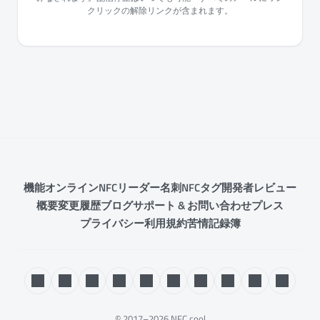
クリックの解除リンクが含まれます。
機能
オンラインNFCリーダー
名刺
NFCタグ
開発者
レビュー
概要
変更履歴
ブログ
サポート & お問い合わせ
プレス
プライバシー
利用規約
苦情記録簿
© 2017–2026 NFC.cool