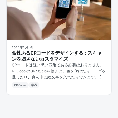
2024年2月16日
個性あるQRコードをデザインする：スキャ
ンを壊さないカスタマイズ
QRコードは醜い黒い四角である必要はありません。
NFC.coolのQR Studioを使えば、色を付けたり、ロゴを
足したり、真ん中に絵文字を入れたりできます。守
るべきルールはひとつだけ - コントラストです。
QR Codes
業界