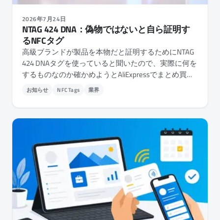
2026年7月24日
NTAG 424 DNA：偽物ではないと自ら証明す
るNFCタグ
高級ブランドが製品を本物だと証明するためにNTAG
424 DNAタグを使っていると聞いたので、実際に何を
するものなのか確かめようとAliExpressでまとめ買い
してみました。その正体は、暗号化の層を後付けし
お知らせ
NFC Tags
業界
たNFCタップカウンターでした。NFC.cool Toolsは
iPhoneとAndroidで、それを読み取り、検証し、そし
て完全に設定できます。すべての鍵、すべてのファ
イルの権限、そしてチップ自体の設定まで。