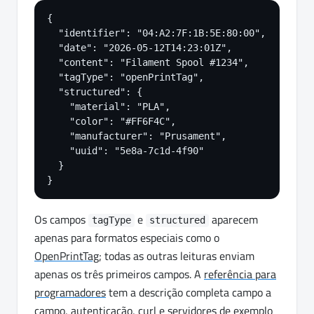
{

  "identifier": "04:A2:7F:1B:5E:80:00",

  "date": "2026-05-12T14:23:01Z",

  "content": "Filament Spool #1234",

  "tagType": "openPrintTag",

  "structured": {

    "material": "PLA",

    "color": "#FF6F4C",

    "manufacturer": "Prusament",

    "uuid": "5e8a-7c1d-4f90"

  }

}
Os campos
e
aparecem
tagType
structured
apenas para formatos especiais como o
OpenPrintTag
; todas as outras leituras enviam
apenas os três primeiros campos. A
referência para
programadores
tem a descrição completa campo a
campo, autenticação, curl e servidores de exemplo