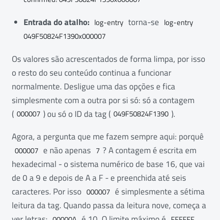
Entrada do atalho:
torna-se
log-entry
log-entry
049F50824F1390x000007
Os valores são acrescentados de forma limpa, por isso
o resto do seu conteúdo continua a funcionar
normalmente. Desligue uma das opções e fica
simplesmente com a outra por si só: só a contagem
(
) ou só o ID da tag (
).
000007
049F50824F1390
Agora, a pergunta que me fazem sempre aqui: porquê
e não apenas
? A contagem é escrita em
000007
7
hexadecimal - o sistema numérico de base 16, que vai
de 0 a 9 e depois de A a F - e preenchida até seis
caracteres. Por isso
é simplesmente a sétima
000007
leitura da tag. Quando passa da leitura nove, começa a
ver letras:
é 10. O limite máximo é
,
00000A
FFFFFF