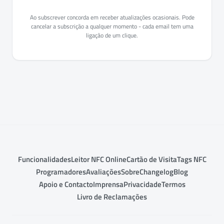
Ao subscrever concorda em receber atualizações ocasionais. Pode
cancelar a subscrição a qualquer momento - cada email tem uma
ligação de um clique.
Funcionalidades
Leitor NFC Online
Cartão de Visita
Tags NFC
Programadores
Avaliações
Sobre
Changelog
Blog
Apoio e Contacto
Imprensa
Privacidade
Termos
Livro de Reclamações