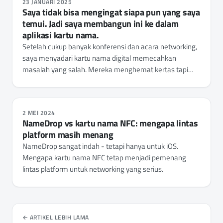
23 JANUARI 2025
Saya tidak bisa mengingat siapa pun yang saya
temui. Jadi saya membangun ini ke dalam
aplikasi kartu nama.
Setelah cukup banyak konferensi dan acara networking,
saya menyadari kartu nama digital memecahkan
masalah yang salah. Mereka menghemat kertas tapi
bukan konteksnya. Jadi saya menambahkan lapisan
Smart Context ke NFC.cool Business Card - di mana
Anda bertemu, apa yang sedang mereka kerjakan, apa
2 MEI 2024
yang perlu ditindaklanjuti.
NameDrop vs kartu nama NFC: mengapa lintas
platform masih menang
NameDrop sangat indah - tetapi hanya untuk iOS.
Mengapa kartu nama NFC tetap menjadi pemenang
lintas platform untuk networking yang serius.
ARTIKEL LEBIH LAMA