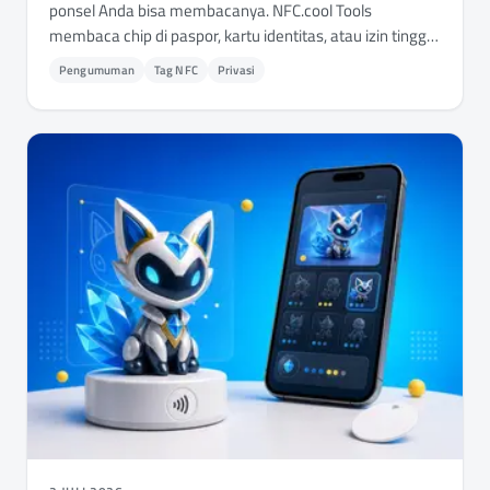
ponsel Anda bisa membacanya. NFC.cool Tools
membaca chip di paspor, kartu identitas, atau izin tinggal
di iPhone dan Android - menampilkan foto dan detail
Pengumuman
Tag NFC
Privasi
yang tersimpan, serta memeriksa apakah dokumen
tersebut asli.