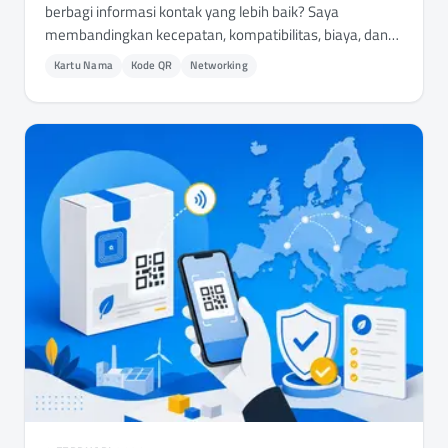
berbagi informasi kontak yang lebih baik? Saya
membandingkan kecepatan, kompatibilitas, biaya, dan
kasus penggunaan nyata untuk membantu Anda
Kartu Nama
Kode QR
Networking
memutuskan.