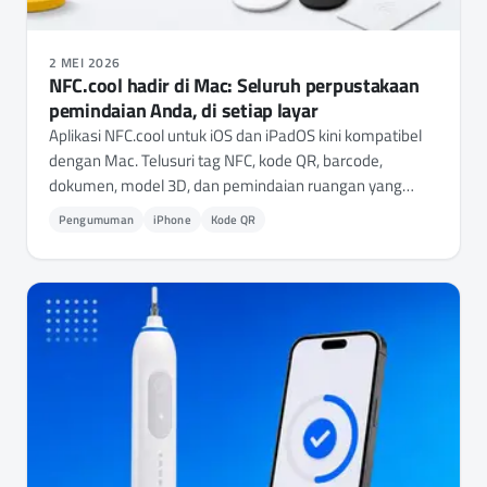
2 MEI 2026
NFC.cool hadir di Mac: Seluruh perpustakaan
pemindaian Anda, di setiap layar
Aplikasi NFC.cool untuk iOS dan iPadOS kini kompatibel
dengan Mac. Telusuri tag NFC, kode QR, barcode,
dokumen, model 3D, dan pemindaian ruangan yang
sudah Anda pindai - semua tersinkronisasi melalui
Pengumuman
iPhone
Kode QR
iCloud. Ditambah: gunakan kamera Mac Anda sebagai
pemindai kode QR dan barcode.