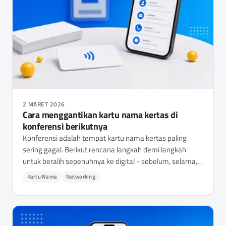
2 MARET 2026
Cara menggantikan kartu nama kertas di
konferensi berikutnya
Konferensi adalah tempat kartu nama kertas paling
sering gagal. Berikut rencana langkah demi langkah
untuk beralih sepenuhnya ke digital - sebelum, selama,
dan setelah acara berikutnya - sehingga Anda tidak
Kartu Nama
Networking
pernah lagi kelabakan mencari kartu nama.