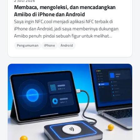
2 JULI 2026
Membaca, mengoleksi, dan mencadangkan
Amiibo di iPhone dan Android
Saya ingin NFC.cool menjadi aplikasi NFC terbaik di
iPhone dan Android, jadi saya memberinya dukungan
Amiibo penuh: pindai sebuah figur untuk melihat
detailnya, bangun koleksi pribadi, dan cadangkan salah
Pengumuman
iPhone
Android
satunya ke NTAG215 kosong. Inilah cara kerja Amiibo
yang sebenarnya di balik layar - dan mengapa aplikasi ini
tidak menyertakan kunci apa pun.