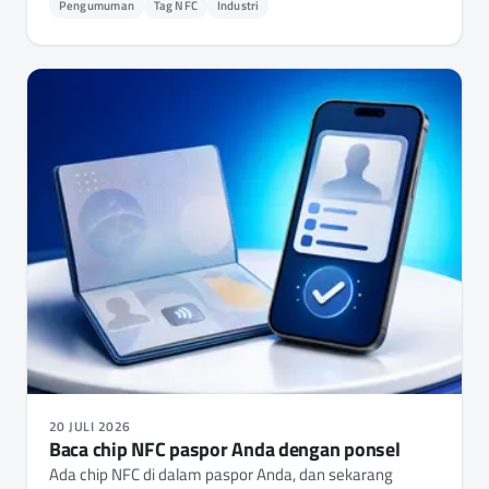
Pengumuman
Tag NFC
Industri
itu tak lebih dari NFC Tap Counter dengan lapisan
kriptografis yang dipasang di atasnya, dan NFC.cool
Tools kini membaca, memverifikasi, dan
mengonfigurasinya sepenuhnya di iPhone dan Android -
setiap kunci, izin setiap file, dan pengaturan chip itu
sendiri.
20 JULI 2026
Baca chip NFC paspor Anda dengan ponsel
Ada chip NFC di dalam paspor Anda, dan sekarang