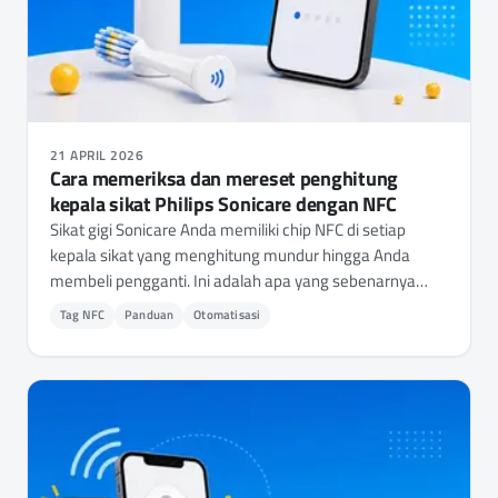
21 APRIL 2026
Cara memeriksa dan mereset penghitung
kepala sikat Philips Sonicare dengan NFC
Sikat gigi Sonicare Anda memiliki chip NFC di setiap
kepala sikat yang menghitung mundur hingga Anda
membeli pengganti. Ini adalah apa yang sebenarnya
dilacaknya, dan cara memeriksa penggunaan atau
Tag NFC
Panduan
Otomatisasi
mereset penghitung dengan NFC.cool Tools.