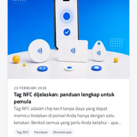
23 FEBRUARI 2026
Tag NFC dijelaskan: panduan lengkap untuk
pemula
Tag NFC adalah chip kecil tanpa daya yang dapat
memicu tindakan di ponsel Anda hanya dengan satu
ketukan. Berikut semua yang perlu Anda ketahui - apa
itu, cara kerjanya, jenis mana yang perlu dibeli, dan 15+
Tag NFC
Panduan
Otomatisasi
cara penggunaan praktis.