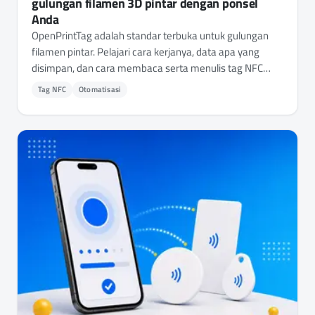
gulungan filamen 3D pintar dengan ponsel
Anda
OpenPrintTag adalah standar terbuka untuk gulungan
filamen pintar. Pelajari cara kerjanya, data apa yang
disimpan, dan cara membaca serta menulis tag NFC
OpenPrintTag hanya menggunakan ponsel Anda.
Tag NFC
Otomatisasi