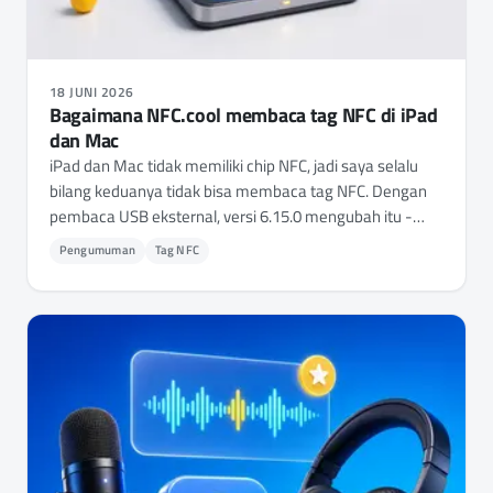
18 JUNI 2026
Bagaimana NFC.cool membaca tag NFC di iPad
dan Mac
iPad dan Mac tidak memiliki chip NFC, jadi saya selalu
bilang keduanya tidak bisa membaca tag NFC. Dengan
pembaca USB eksternal, versi 6.15.0 mengubah itu -
berikut cara kerjanya, dan dari mana asalnya.
Pengumuman
Tag NFC