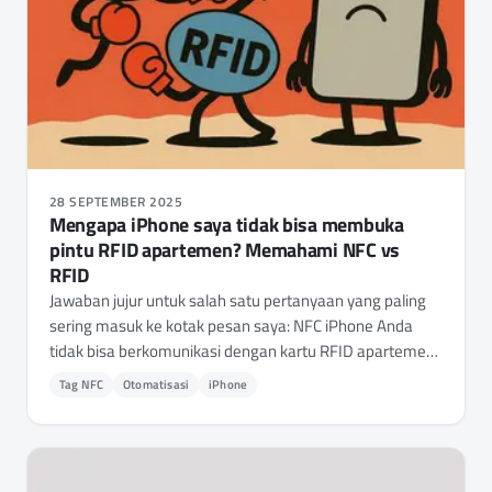
28 SEPTEMBER 2025
Mengapa iPhone saya tidak bisa membuka
pintu RFID apartemen? Memahami NFC vs
RFID
Jawaban jujur untuk salah satu pertanyaan yang paling
sering masuk ke kotak pesan saya: NFC iPhone Anda
tidak bisa berkomunikasi dengan kartu RFID apartemen
Anda, dan Apple memang sengaja seperti itu.
Tag NFC
Otomatisasi
iPhone