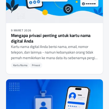
9 MARET 2026
Mengapa privasi penting untuk kartu nama
digital Anda
Kartu nama digital Anda berisi nama, email, nomor
telepon, dan lainnya - namun kebanyakan orang tidak
pernah memikirkan ke mana data itu sebenarnya pergi.
Inilah mengapa privasi seharusnya menjadi kriteria
Kartu Nama
Privasi
utama Anda.