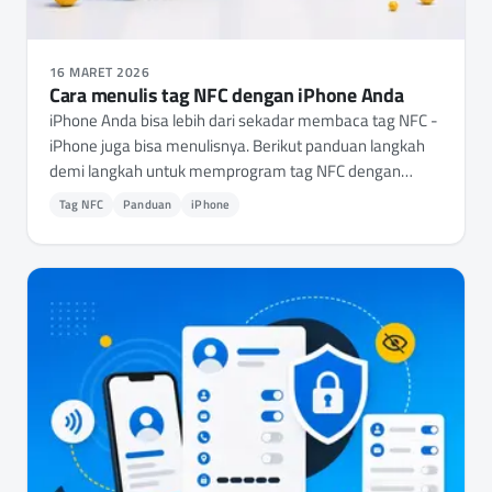
16 MARET 2026
Cara menulis tag NFC dengan iPhone Anda
iPhone Anda bisa lebih dari sekadar membaca tag NFC -
iPhone juga bisa menulisnya. Berikut panduan langkah
demi langkah untuk memprogram tag NFC dengan
iPhone Anda, mulai dari memilih tag yang tepat hingga
Tag NFC
Panduan
iPhone
menulis URL, kredensial Wi-Fi, kartu kontak, dan
otomatisasi.