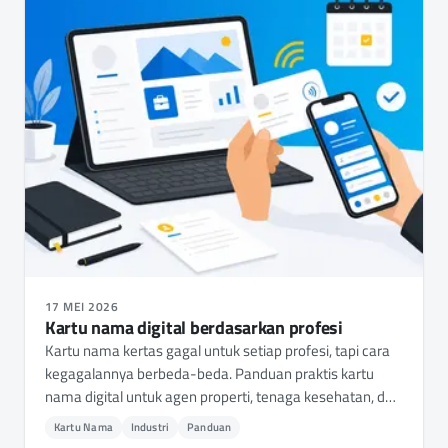
17 MEI 2026
Kartu nama digital berdasarkan profesi
Kartu nama kertas gagal untuk setiap profesi, tapi cara
kegagalannya berbeda-beda. Panduan praktis kartu
nama digital untuk agen properti, tenaga kesehatan, dan
konsultan - apa yang perlu dibagikan, apa yang perlu
Kartu Nama
Industri
Panduan
diperhatikan, dan cara memilih aplikasi.