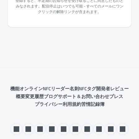
登録すると、不定期のお知らせを受け取ることに同意したものと
みなされます。配信停止はいつでも可能 - すべてのメールにワン
クリックの解除リンクが含まれます。
機能
オンラインNFCリーダー
名刺
NFCタグ
開発者
レビュー
概要
変更履歴
ブログ
サポート & お問い合わせ
プレス
プライバシー
利用規約
苦情記録簿