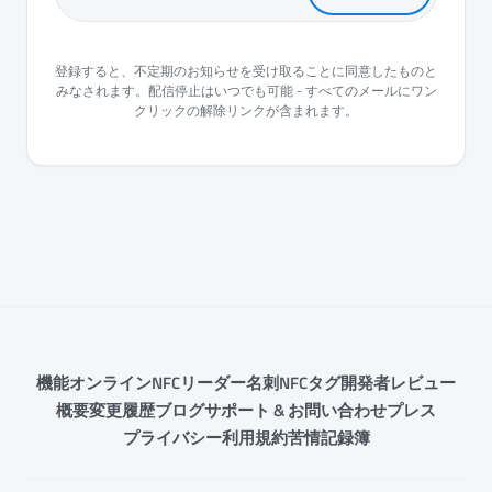
you@example.com
登録すると、不定期のお知らせを受け取ることに同意したものと
みなされます。配信停止はいつでも可能 - すべてのメールにワン
クリックの解除リンクが含まれます。
機能
オンラインNFCリーダー
名刺
NFCタグ
開発者
レビュー
概要
変更履歴
ブログ
サポート & お問い合わせ
プレス
プライバシー
利用規約
苦情記録簿