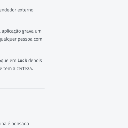
endedor externo -
A aplicação grava um
 qualquer pessoa com
toque em
Lock
depois
e tem a certeza.
gina é pensada