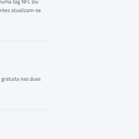
o numa tag NFC (ou
entes atualizam-se
 gratuita nas duas