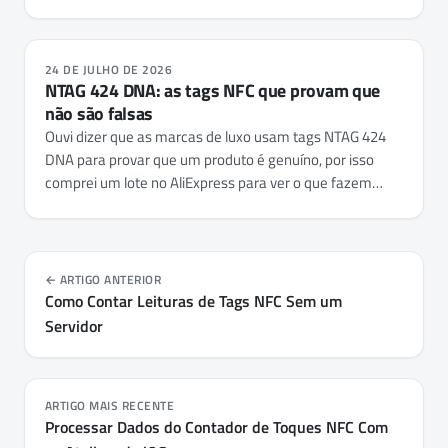
razão pela qual um único URL editável é melhor do que
um código QR vCard de uso único para networking a
sério.
24 DE JULHO DE 2026
NTAG 424 DNA: as tags NFC que provam que
não são falsas
Ouvi dizer que as marcas de luxo usam tags NTAG 424
DNA para provar que um produto é genuíno, por isso
comprei um lote no AliExpress para ver o que fazem
realmente. Afinal, são o Contador de Toques NFC com
uma camada criptográfica acrescentada, e a NFC.cool
Tools lê-as, verifica-as e configura-as por completo no
iPhone e no Android - cada chave, as permissões de
ARTIGO ANTERIOR
cada ficheiro e as próprias definições do chip.
Como Contar Leituras de Tags NFC Sem um
Servidor
ARTIGO MAIS RECENTE
Processar Dados do Contador de Toques NFC Com