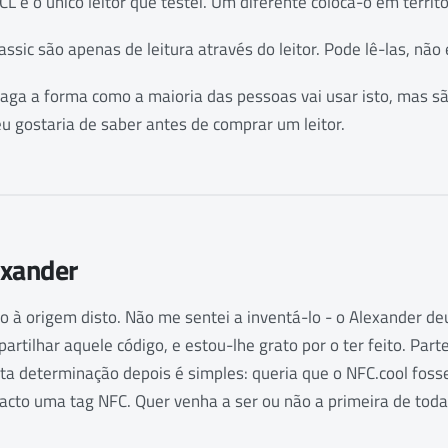
é o único leitor que testei. Um diferente coloca-o em territór
ssic são apenas de leitura através do leitor. Pode lê-las, não 
ga a forma como a maioria das pessoas vai usar isto, mas sã
u gostaria de saber antes de comprar um leitor.
exander
o à origem disto. Não me sentei a inventá-lo - o Alexander de
partilhar aquele código, e estou-lhe grato por o ter feito. Par
ta determinação depois é simples: queria que o NFC.cool foss
facto uma tag NFC. Quer venha a ser ou não a primeira de todas