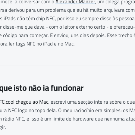
comecei a conversar com o
Alexander Manzer
, um colega progr
ersa derivou para um problema que eu há muito arquivara como
s iPads não têm chip NFC, por isso eu sempre disse às pesso
 disse-me que dava - com o leitor externo certo - e ofereceu
código para começar. E enviou, uns dias depois. Esse trecho é
ora ler tags NFC no iPad e no Mac.
que isto não ia funcionar
FC.cool chegou ao Mac
, escrevi uma secção inteira sobre o q
itura NFC logo no topo dela. O meu raciocínio era simples: os 
m rádio NFC, e isso é um limite de hardware que nenhuma atu
ir.