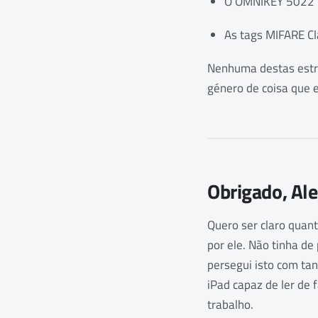
O OMNIKEY 5022 CL 
As tags MIFARE Cla
Nenhuma destas estra
género de coisa que e
Obrigado, Al
Quero ser claro quant
por ele. Não tinha de 
persegui isto com tan
iPad capaz de ler de 
trabalho.