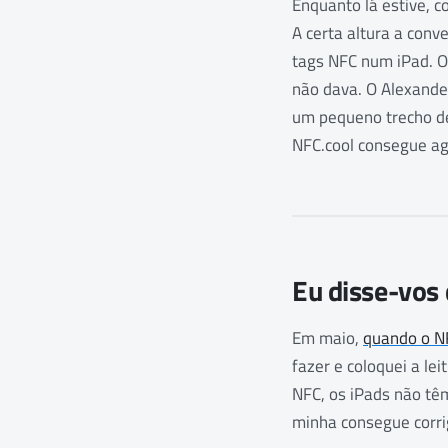
Enquanto lá estive, 
A certa altura a conv
tags NFC num iPad. O
não dava. O Alexander
um pequeno trecho de 
NFC.cool consegue ag
Eu disse-vos 
Em maio,
quando o N
fazer e coloquei a le
NFC, os iPads não tê
minha consegue corrig