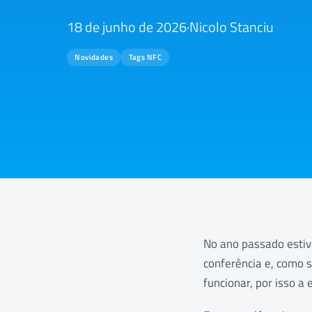
18 de junho de 2026
·
Nicolo Stanciu
Novidades
Tags NFC
No ano passado esti
conferência e, como 
funcionar, por isso a 