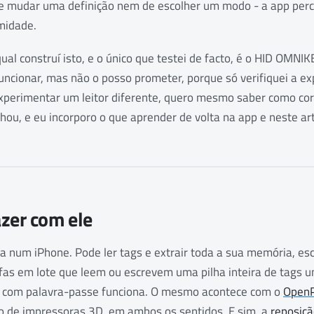
de mudar uma definição nem de escolher um modo - a app per
midade.
qual construí isto, e o único que testei de facto, é o HID OMNI
ncionar, mas não o posso prometer, porque só verifiquei a ex
xperimentar um leitor diferente, quero mesmo saber como co
hou, e eu incorporo o que aprender de volta na app e neste art
zer com ele
ia num iPhone. Pode ler tags e extrair toda a sua memória, e
fas em lote que leem ou escrevem uma pilha inteira de tags u
s com palavra-passe funciona. O mesmo acontece com o
OpenP
to de impressoras 3D, em ambos os sentidos. E sim, a
reposiçã