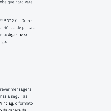
cebe que hardware
KEY 5022 CL. Outros
periência de ponta a
rreu:
diga-me
se
igo.
screver mensagens
mas a seguir às
rintTag
, o formato
o da cabeça da