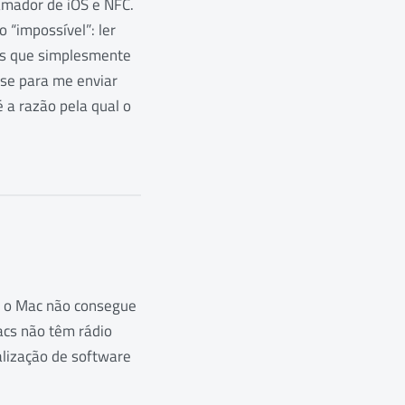
amador de iOS e NFC.
 “impossível”: ler
as que simplesmente
-se para me enviar
 a razão pela qual o
ue o Mac não consegue
Macs não têm rádio
alização de software