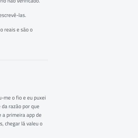
io não verificado.
escrevê-las.
o reais e são o
u-me o fio e eu puxei
te da razão por que
e a primeira app de
, chegar lá valeu o