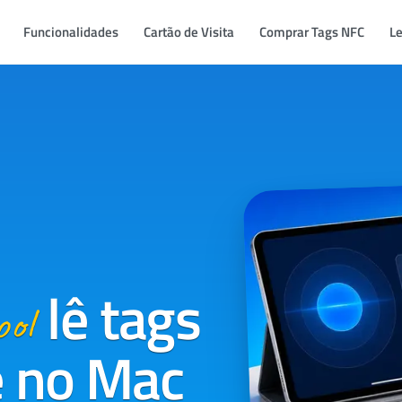
Funcionalidades
Cartão de Visita
Comprar Tags NFC
Le
lê tags
ool
e no Mac