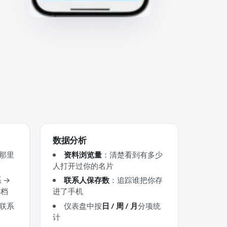
数据分析
那里
资料浏览量
：清楚看到有多少
人打开过你的名片
 →
联系人保存数
：追踪谁把你存
归档
进了手机
联系
仪表盘中按
日 / 周 / 月
分项统
计