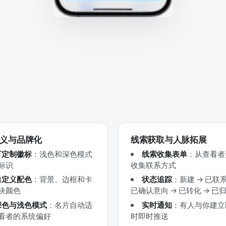
义与品牌化
线索获取与人脉拓展
可定制徽标
：浅色和深色模式
线索收集表单
：从查看者
标识
收集联系方式
自定义配色
：背景、边框和卡
状态追踪
：新建 → 已联系
块颜色
已确认意向 → 已转化 → 已
深色与浅色模式
：名片自动适
实时通知
：有人与你建立
看者的系统偏好
时即时推送