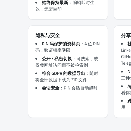
始终保持最新
：编辑即时生
效，无需重印
隐私与安全
分享
PIN 码保护的资料页
：4 位 PIN
码，验证频率受限
Link
Git
公开 / 私密切换
：可搜索，或
Tele
仅凭网址访问而不被检索到
符合 GDPR 的数据导出
：随时
三种
将全部数据下载为 ZIP 文件
A
会话安全
：PIN 会话自动超时
看你
用