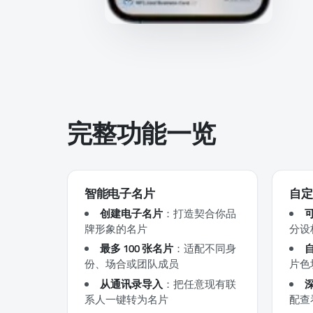
完整功能一览
智能电子名片
自定
创建电子名片
：打造契合你品
牌形象的名片
分设
最多 100 张名片
：适配不同身
份、场合或团队成员
片色
从通讯录导入
：把任意现有联
系人一键转为名片
配查