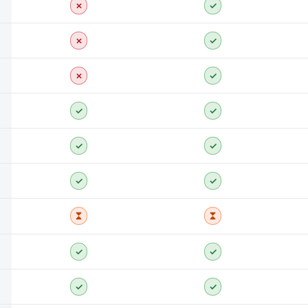
✗
✓
✗
✓
✗
✓
✓
✓
✓
✓
✓
✓
✓
✓
✓
✓