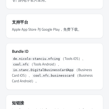
专门的电子名片应用。
支持平台
Apple App Store 与 Google Play，免费下载。
Bundle ID
（Tools iOS）、
de.nicolo-stanciu.nfcing
（Tools Android）、
cool.nfc
（Business
io.stanc.DigitalBusinessCardApp
Card iOS）、
（Business
cool.nfc.businesscard
Card Android）。
短链接