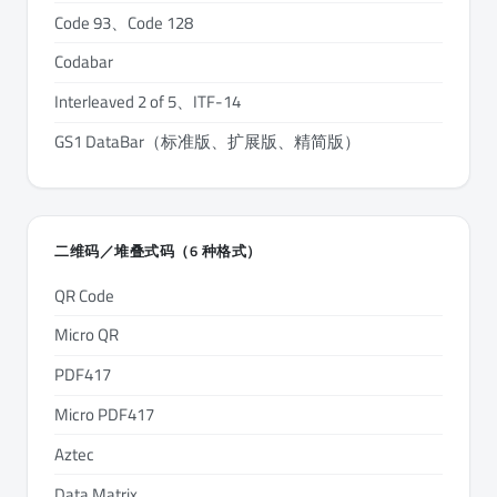
Code 93、Code 128
Codabar
Interleaved 2 of 5、ITF-14
GS1 DataBar（标准版、扩展版、精简版）
二维码／堆叠式码（6 种格式）
QR Code
Micro QR
PDF417
Micro PDF417
Aztec
Data Matrix