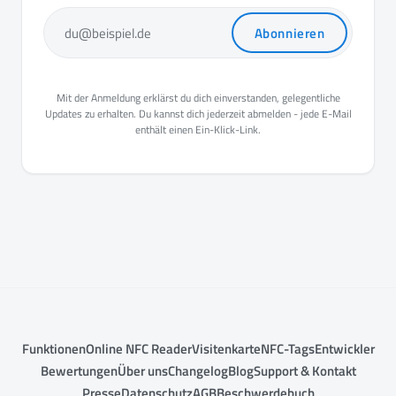
Abonnieren
du@beispiel.de
Mit der Anmeldung erklärst du dich einverstanden, gelegentliche
Updates zu erhalten. Du kannst dich jederzeit abmelden - jede E-Mail
enthält einen Ein-Klick-Link.
Funktionen
Online NFC Reader
Visitenkarte
NFC-Tags
Entwickler
Bewertungen
Über uns
Changelog
Blog
Support & Kontakt
Presse
Datenschutz
AGB
Beschwerdebuch