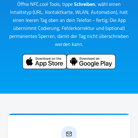
Öffne NFC.cool Tools, tippe
Schreiben
, wähl einen
Inhaltstyp (URL, Kontaktkarte, WLAN, Automation), halt
einen leeren Tag oben an dein Telefon - fertig. Die App
übernimmt Codierung, Fehlerkorrektur und (optional)
permanentes Sperren, damit der Tag nicht überschrieben
werden kann.