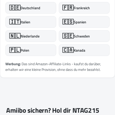
🇩🇪
🇫🇷
Deutschland
Frankreich
🇮🇹
🇪🇸
Italien
Spanien
🇳🇱
🇸🇪
Niederlande
Schweden
🇵🇱
🇨🇦
Polen
Kanada
Werbung:
Das sind Amazon-Affiliate-Links - kaufst du darüber,
erhalten wir eine kleine Provision, ohne dass du mehr bezahlst.
Amiibo sichern? Hol dir NTAG215