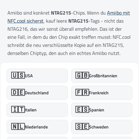
Amiibo sind konkret
NTAG215
-Chips. Wenn du
Amiibo mit
NFC.cool sicherst
, kauf leere
NTAG215
-Tags - nicht das
NTAG216, das wir sonst überall empfehlen. Das ist der
eine Fall, in dem du den Chip exakt treffen musst: NFC.cool
schreibt die neu verschlüsselte Kopie auf ein NTAG215,
denselben Chiptyp, den auch ein echtes Amiibo nutzt.
🇺🇸
🇬🇧
USA
Großbritannien
🇩🇪
🇫🇷
Deutschland
Frankreich
🇮🇹
🇪🇸
Italien
Spanien
🇳🇱
🇸🇪
Niederlande
Schweden