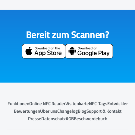
Bereit zum Scannen?
Funktionen
Online NFC Reader
Visitenkarte
NFC-Tags
Entwickler
Bewertungen
Über uns
Changelog
Blog
Support & Kontakt
Presse
Datenschutz
AGB
Beschwerdebuch