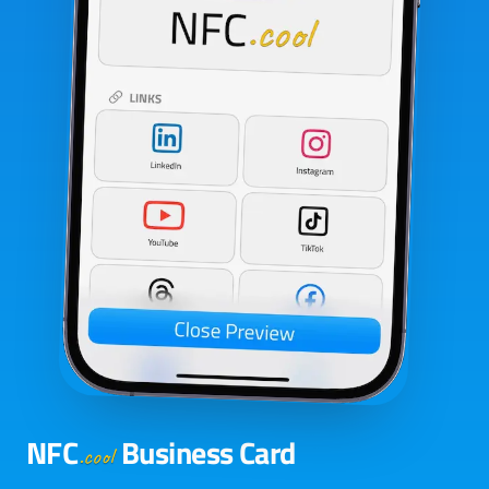
NFC
Business Card
.cool