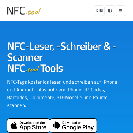
🇩🇪
NFC-Leser, -Schreiber & -
Scanner
NFC
Tools
.cool
NFC-Tags kostenlos lesen und schreiben auf iPhone
und Android - plus auf dem iPhone QR-Codes,
Barcodes, Dokumente, 3D-Modelle und Räume
scannen.