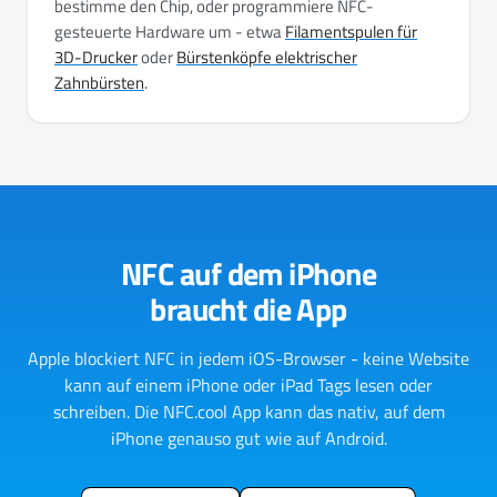
bestimme den Chip, oder programmiere NFC-
gesteuerte Hardware um - etwa
Filamentspulen für
3D-Drucker
oder
Bürstenköpfe elektrischer
Zahnbürsten
.
NFC auf dem iPhone
braucht die App
Apple blockiert NFC in jedem iOS-Browser - keine Website
kann auf einem iPhone oder iPad Tags lesen oder
schreiben. Die NFC.cool App kann das nativ, auf dem
iPhone genauso gut wie auf Android.