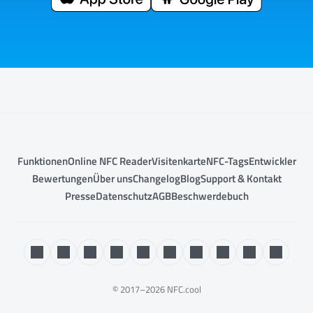
Funktionen
Online NFC Reader
Visitenkarte
NFC-Tags
Entwickler
Bewertungen
Über uns
Changelog
Blog
Support & Kontakt
Presse
Datenschutz
AGB
Beschwerdebuch
© 2017–2026 NFC.cool