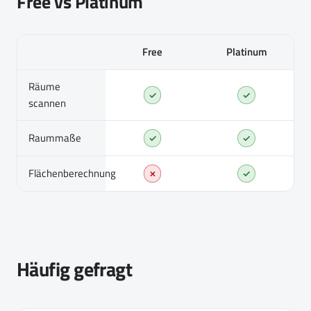
Free vs Platinum
Free
Platinum
Räume
✓
✓
scannen
Raummaße
✓
✓
Flächenberechnung
✗
✓
Häufig gefragt