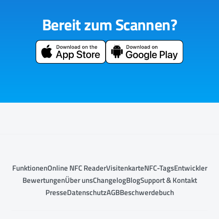
Bereit zum Scannen?
Funktionen
Online NFC Reader
Visitenkarte
NFC-Tags
Entwickler
Bewertungen
Über uns
Changelog
Blog
Support & Kontakt
Presse
Datenschutz
AGB
Beschwerdebuch