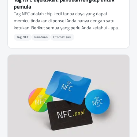
pemula
Tag NFC adalah chip kecil tanpa daya yang dapat
memicu tindakan di ponsel Anda hanya dengan satu
ketukan. Berikut semua yang perlu Anda ketahui - apa
itu, cara kerjanya, jenis mana yang perlu dibeli, dan 15+
Tag NFC
Panduan
Otomatisasi
cara penggunaan praktis.