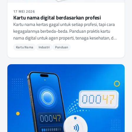
17 MEI 2026
Kartu nama digital berdasarkan profesi
Kartu nama kertas gagal untuk setiap profesi, tapi cara
kegagalannya berbeda-beda. Panduan praktis kartu
nama digital untuk agen properti, tenaga kesehatan, dan
konsultan - apa yang perlu dibagikan, apa yang perlu
Kartu Nama
Industri
Panduan
diperhatikan, dan cara memilih aplikasi.