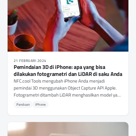
21 FEBRUARI 2024
Pemindaian 3D di iPhone: apa yang bisa
dilakukan fotogrametri dan LiDAR di saku Anda
NFC.cool Tools mengubah iPhone Anda menjadi
pemindai 3D menggunakan Object Capture API Apple.
Fotogrametri ditambah LiDAR menghasilkan model yang
bisa diekspor ke .stl, .obj, .usdz - siap untuk cetak 3D, AR,
Panduan
iPhone
atau pipeline pemodelan mana pun.