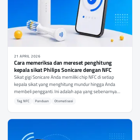
21 APRIL 2026
Cara memeriksa dan mereset penghitung
kepala sikat Philips Sonicare dengan NFC
Sikat gigi Sonicare Anda memiliki chip NFC di setiap
kepala sikat yang menghitung mundur hingga Anda
membeli pengganti. Ini adalah apa yang sebenarnya
dilacaknya, dan cara memeriksa penggunaan atau
Tag NFC
Panduan
Otomatisasi
mereset penghitung dengan NFC.cool Tools.