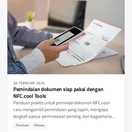
20 FEBRUARI 2024
Pemindaian dokumen siap pakai dengan
NFC.cool Tools
Panduan praktis untuk pemindai dokumen NFC.cool:
cara mengambil pemindaian yang tajam, mengapa
langkah pasca-pemrosesan penting, dan bagaimana
OCR mengubah pemindaian menjadi teks yang dapat
Panduan
iPhone
dicari dan PDF.