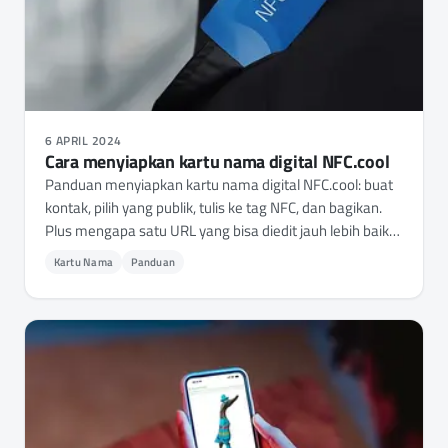
6 APRIL 2024
Cara menyiapkan kartu nama digital NFC.cool
Panduan menyiapkan kartu nama digital NFC.cool: buat
kontak, pilih yang publik, tulis ke tag NFC, dan bagikan.
Plus mengapa satu URL yang bisa diedit jauh lebih baik
dari kode QR vCard sekali pakai untuk networking serius.
Kartu Nama
Panduan