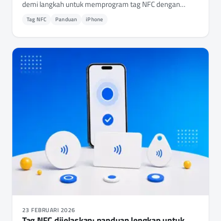
demi langkah untuk memprogram tag NFC dengan
iPhone Anda, mulai dari memilih tag yang tepat hingga
Tag NFC
Panduan
iPhone
menulis URL, kredensial Wi-Fi, kartu kontak, dan
otomatisasi.
23 FEBRUARI 2026
Tag NFC dijelaskan: panduan lengkap untuk