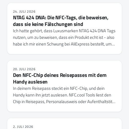
24. JULI 2026
NTAG 424 DNA: Die NFC-Tags, die beweisen,
dass sie keine Fälschungen sind
Ich hatte gehört, dass Luxusmarken NTAG 424 DNA Tags
nutzen, um zu beweisen, dass ein Produkt echt ist - also
habe ich mir einen Schwung bei AliExpress bestellt, um
zu sehen, was sie wirklich tun. Sie entpuppten sich als
der NFC-Tap-Zähler mit einer draufgesetzten
Kryptoschicht, und NFC.cool Tools liest, verifiziert und
20. JULI 2026
konfiguriert sie jetzt vollständig auf iPhone und Android -
Den NFC-Chip deines Reisepasses mit dem
jeden Schlüssel, die Rechte jeder Datei und die
Handy auslesen
Einstellungen des Chips selbst.
In deinem Reisepass steckt ein NFC-Chip, und dein
Handy kann ihn jetzt auslesen. NFC.cool Tools liest den
Chip in Reisepass, Personalausweis oder Aufenthaltstitel
auf iPhone und Android - zeigt das gespeicherte Foto
samt Daten und prüft, ob das Dokument echt ist.
2. JULI 2026