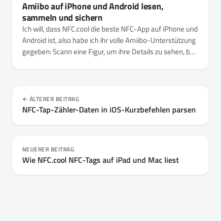
Amiibo auf iPhone und Android lesen,
sammeln und sichern
Ich will, dass NFC.cool die beste NFC-App auf iPhone und
Android ist, also habe ich ihr volle Amiibo-Unterstützung
gegeben: Scann eine Figur, um ihre Details zu sehen, bau
eine persönliche Sammlung auf und sichere eine auf ein
leeres NTAG215. Hier erfährst du, wie Amiibo unter der
Haube wirklich funktionieren - und warum die App keine
Keys mitliefert.
ÄLTERER BEITRAG
NFC-Tap-Zähler-Daten in iOS-Kurzbefehlen parsen
NEUERER BEITRAG
Wie NFC.cool NFC-Tags auf iPad und Mac liest