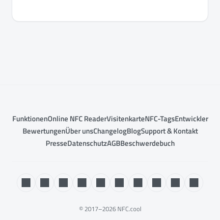
Funktionen
Online NFC Reader
Visitenkarte
NFC-Tags
Entwickler
Bewertungen
Über uns
Changelog
Blog
Support & Kontakt
Presse
Datenschutz
AGB
Beschwerdebuch
© 2017–2026 NFC.cool