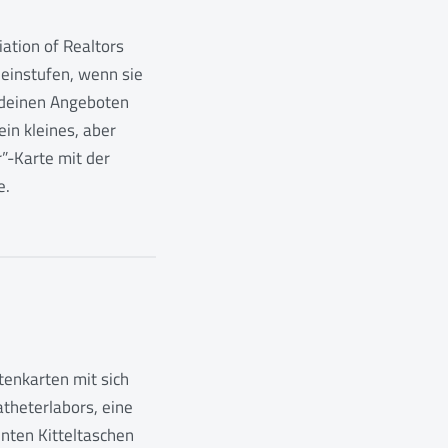
ation of Realtors
 einstufen, wenn sie
t deinen Angeboten
ein kleines, aber
r”-Karte mit der
e.
itenkarten mit sich
atheterlabors, eine
nten Kitteltaschen