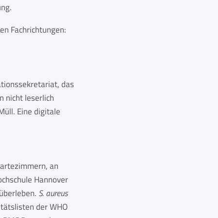
ung.
ren Fachrichtungen:
ationssekretariat, das
 nicht leserlich
ll. Eine digitale
Wartezimmern, an
Hochschule Hannover
 überleben.
S. aureus
ritätslisten der WHO