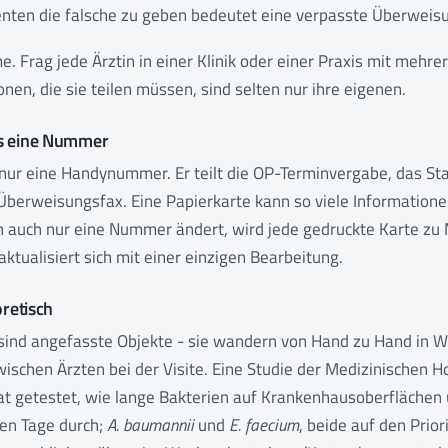
enten die falsche zu geben bedeutet eine verpasste Überweis
e. Frag jede Ärztin in einer Klinik oder einer Praxis mit mehre
nen, die sie teilen müssen, sind selten nur ihre eigenen.
ls eine Nummer
ht nur eine Handynummer. Er teilt die OP-Terminvergabe, das St
Überweisungsfax. Eine Papierkarte kann so viele Informationen
 auch nur eine Nummer ändert, wird jede gedruckte Karte zu Mü
aktualisiert sich mit einer einzigen Bearbeitung.
oretisch
 sind angefasste Objekte - sie wandern von Hand zu Hand in 
ischen Ärzten bei der Visite. Eine Studie der Medizinischen 
t getestet, wie lange Bakterien auf Krankenhausoberflächen
ben Tage durch;
A. baumannii
und
E. faecium
, beide auf den Prio