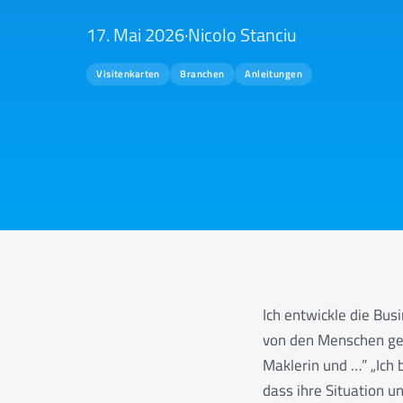
17. Mai 2026
·
Nicolo Stanciu
Visitenkarten
Branchen
Anleitungen
Ich entwickle die Bus
von den Menschen gele
Maklerin und …” „Ich 
dass ihre Situation u