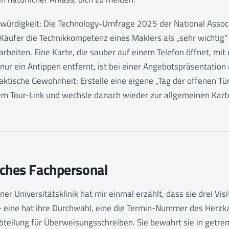
bwürdigkeit: Die Technology-Umfrage 2025 der National Associ
Käufer die Technikkompetenz eines Maklers als „sehr wichtig”
rbeiten. Eine Karte, die sauber auf einem Telefon öffnet, mi
 nur ein Antippen entfernt, ist bei einer Angebotspräsentation 
raktische Gewohnheit: Erstelle eine eigene „Tag der offenen Tü
m Tour-Link und wechsle danach wieder zur allgemeinen Kart
sches Fachpersonal
ner Universitätsklinik hat mir einmal erzählt, dass sie drei Vis
ig - eine hat ihre Durchwahl, eine die Termin-Nummer des Herzk
teilung für Überweisungsschreiben. Sie bewahrt sie in getren