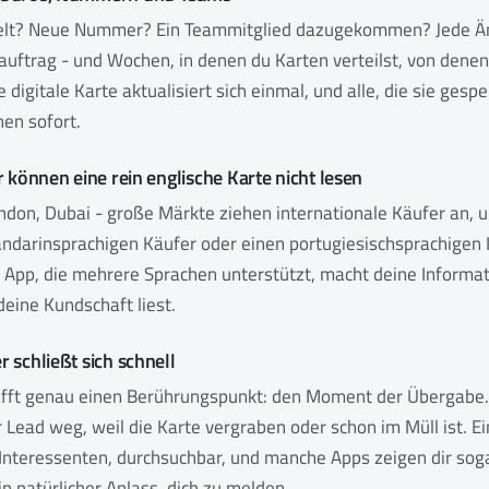
elt? Neue Nummer? Ein Teammitglied dazugekommen? Jede Ä
uftrag - und Wochen, in denen du Karten verteilst, von denen
e digitale Karte aktualisiert sich einmal, und alle, die sie ges
en sofort.
 können eine rein englische Karte nicht lesen
don, Dubai - große Märkte ziehen internationale Käufer an, u
andarinsprachigen Käufer oder einen portugiesischsprachigen I
er App, die mehrere Sprachen unterstützt, macht deine Informa
eine Kundschaft liest.
 schließt sich schnell
afft genau einen Berührungspunkt: den Moment der Übergabe.
r Lead weg, weil die Karte vergraben oder schon im Müll ist. Ei
 Interessenten, durchsuchbar, und manche Apps zeigen dir sog
 natürlicher Anlass, dich zu melden.