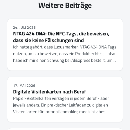
Weitere Beiträge
24. JULI 2026
NTAG 424 DNA: Die NFC-Tags, die beweisen,
dass sie keine Fälschungen sind
Ich hatte gehört, dass Luxusmarken NTAG 424 DNA Tags
nutzen, um zu beweisen, dass ein Produkt echt ist - also
habe ich mir einen Schwung bei AliExpress bestellt, um
zu sehen, was sie wirklich tun. Sie entpuppten sich als
der NFC-Tap-Zähler mit einer draufgesetzten
Kryptoschicht, und NFC.cool Tools liest, verifiziert und
17. MAI 2026
konfiguriert sie jetzt vollständig auf iPhone und Android -
Digitale Visitenkarten nach Beruf
jeden Schlüssel, die Rechte jeder Datei und die
Papier-Visitenkarten versagen in jedem Beruf - aber
Einstellungen des Chips selbst.
jeweils anders. Ein praktischer Leitfaden zu digitalen
Visitenkarten für Immobilienmakler, medizinisches
Fachpersonal und Berater: was du teilst, worauf du
achtest und wie du eine App auswählst.