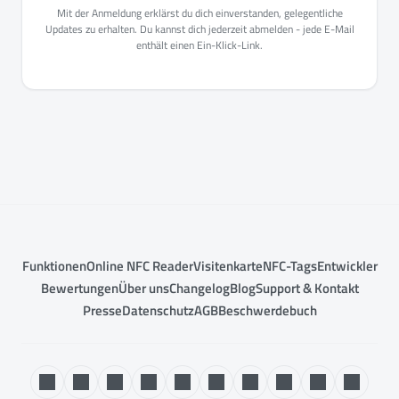
Mit der Anmeldung erklärst du dich einverstanden, gelegentliche
Updates zu erhalten. Du kannst dich jederzeit abmelden - jede E-Mail
enthält einen Ein-Klick-Link.
Funktionen
Online NFC Reader
Visitenkarte
NFC-Tags
Entwickler
Bewertungen
Über uns
Changelog
Blog
Support & Kontakt
Presse
Datenschutz
AGB
Beschwerdebuch