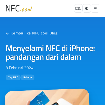
🇮🇩
← Kembali ke NFC.cool Blog
Menyelami NFC di iPhone:
pandangan dari dalam
8 Februari 2024
Tag NFC
iPhone