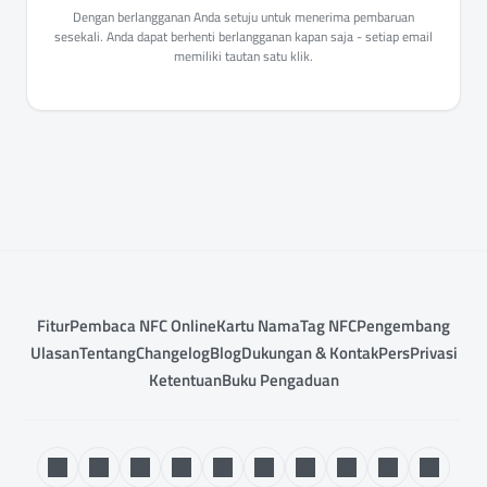
Dengan berlangganan Anda setuju untuk menerima pembaruan
sesekali. Anda dapat berhenti berlangganan kapan saja - setiap email
memiliki tautan satu klik.
Fitur
Pembaca NFC Online
Kartu Nama
Tag NFC
Pengembang
Ulasan
Tentang
Changelog
Blog
Dukungan & Kontak
Pers
Privasi
Ketentuan
Buku Pengaduan