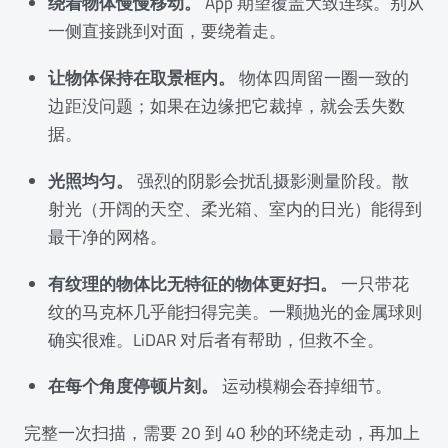
绕着物体慢慢移动。
App 期望覆盖大致连续。别从
一侧直接跳到对面，要绕着走。
让物体保持在取景框内。
物体四周留一圈一致的
边距没问题；如果在边缘把它裁掉，就会丢失数
据。
光照均匀。
强烈的阴影会扰乱摄影测量阶段。散
射光（开阔的天空、柔光箱、室内的日光）能得到
最干净的网格。
有纹理的物体比无特征的物体更好扫。
一只带花
纹的马克杯几乎能扫得完美。一颗抛光的金属球则
确实很难。LiDAR 对后者有帮助，但救不全。
在每个角度停顿片刻。
运动模糊会吞掉细节。
完整一次扫描，需要 20 到 40 秒的环绕走动，再加上