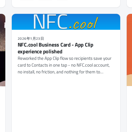
2026年1月23日
NFC.cool Business Card - App Clip
experience polished
Reworked the App Clip flow so recipients save your
card to Contacts in one tap - no NFC.cool account,
no install, no friction, and nothing for them to
download.