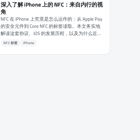
深入了解 iPhone 上的 NFC：来自内行的视
角
NFC 在 iPhone 上究竟是怎么运作的：从 Apple Pay
的安全元件到 Core NFC 的标签读取。本文务实地
解读这套协议、iOS 的发展历程，以及为什么近距
离恰恰是它的优势而非局限。
NFC 标签
iPhone