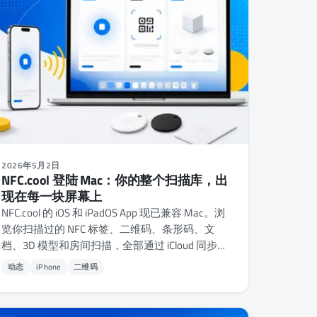
2026年5月2日
NFC.cool 登陆 Mac：你的整个扫描库，出
现在每一块屏幕上
NFC.cool 的 iOS 和 iPadOS App 现已兼容 Mac。浏
览你扫描过的 NFC 标签、二维码、条形码、文
档、3D 模型和房间扫描，全部通过 iCloud 同步。
另外：把你的 Mac 摄像头当作二维码和条形码扫
动态
iPhone
二维码
描器来用。