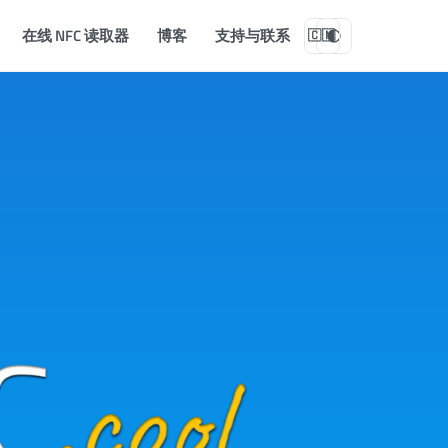
在线 NFC 读取器
博客
支持与联系
🇨🇳