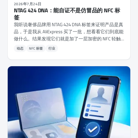
2026年7月24日
NTAG 424 DNA：能自证不是仿冒品的 NFC 标
签
我听说奢侈品牌用 NTAG 424 DNA 标签来证明产品是真
品，于是我从 AliExpress 买了一批，想看看它们到底能
做什么。结果发现它们就是加了一层加密的 NFC 轻触
计数器，而 NFC.cool Tools 现在已经能在 iPhone 和
动态
NFC 标签
行业
Android 上读取、验证并完整配置它们：每一把密钥、
每个文件的权限，以及芯片自身的设置。