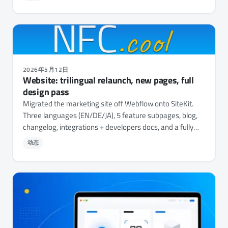
2026年5月12日
Website: trilingual relaunch, new pages, full
design pass
Migrated the marketing site off Webflow onto SiteKit.
Three languages (EN/DE/JA), 5 feature subpages, blog,
changelog, integrations + developers docs, and a fully
unified design system.
动态