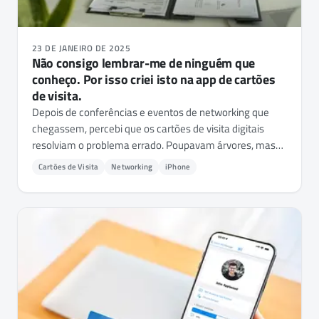
23 DE JANEIRO DE 2025
Não consigo lembrar-me de ninguém que
conheço. Por isso criei isto na app de cartões
de visita.
Depois de conferências e eventos de networking que
chegassem, percebi que os cartões de visita digitais
resolviam o problema errado. Poupavam árvores, mas
não o contexto. Por isso adicionei uma camada de
Cartões de Visita
Networking
iPhone
Contexto Inteligente ao NFC.cool Business Card - onde
se conheceram, em que estão a trabalhar, no que dar
seguimento.