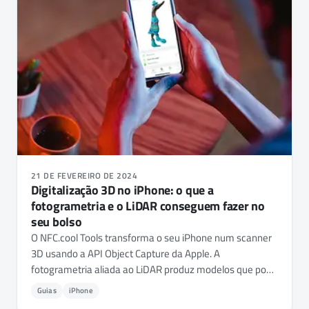
21 DE FEVEREIRO DE 2024
Digitalização 3D no iPhone: o que a
fotogrametria e o LiDAR conseguem fazer no
seu bolso
O NFC.cool Tools transforma o seu iPhone num scanner
3D usando a API Object Capture da Apple. A
fotogrametria aliada ao LiDAR produz modelos que pode
exportar para .stl, .obj, .usdz - prontos para impressão
Guias
iPhone
3D, RA ou qualquer pipeline de modelação.