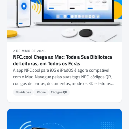
2 DE MAIO DE 2026
NFC.cool Chega ao Mac: Toda a Sua Biblioteca
de Leituras, em Todos os Ecrãs
A app NFC.cool para iOS e iPadOS é agora compatível
com o Mac. Navegue pelas suas tags NFC, códigos QR,
códigos de barras, documentos, modelos 3D e leituras
de divisões - tudo sincronizado via iCloud. Além disso:
Novidades
iPhone
Códigos QR
use a câmara do seu Mac como leitor de códigos QR e
de barras.