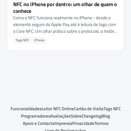
NFC no iPhone por dentro: um olhar de quem o
conhece
Como o NFC funciona realmente no iPhone - desde o
elemento seguro do Apple Pay até à leitura de tags com
o Core NFC. Um olhar prático sobre o protocolo, a história
no iOS e porque o curto alcance é uma funcionalidade,
Tags NFC
iPhone
não uma limitação.
Funcionalidades
Leitor NFC Online
Cartão de Visita
Tags NFC
Programadores
Avaliações
Sobre
Changelog
Blog
Apoio e Contacto
Imprensa
Privacidade
Termos
Livro de Reclamações