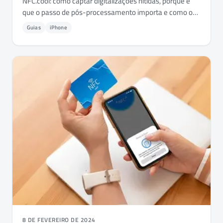
NFC.cool: como captar digitalizações nítidas, porque é
que o passo de pós-processamento importa e como o
OCR transforma a digitalização em texto pesquisável e
Guias
iPhone
PDFs.
8 DE FEVEREIRO DE 2024