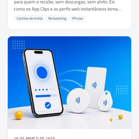
para quem o recebe, sem descargas, sem atrito. Eis
como os App Clips e os perfis web instantâneos tornam
isso possível.
Cartões de Visita
Networking
iPhone
16 DE MARÇO DE 2026