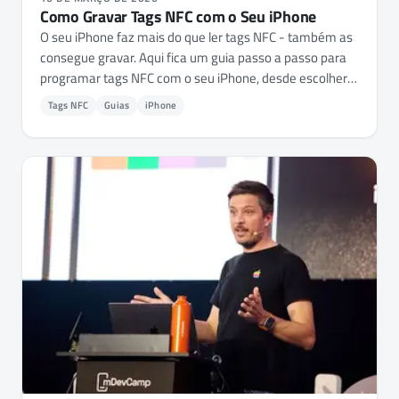
Como Gravar Tags NFC com o Seu iPhone
O seu iPhone faz mais do que ler tags NFC - também as
consegue gravar. Aqui fica um guia passo a passo para
programar tags NFC com o seu iPhone, desde escolher
as tags certas até gravar URLs, credenciais de Wi-Fi,
Tags NFC
Guias
iPhone
cartões de contacto e automações.