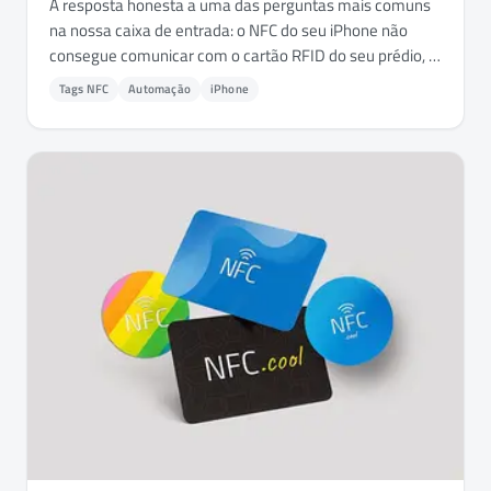
A resposta honesta a uma das perguntas mais comuns
na nossa caixa de entrada: o NFC do seu iPhone não
consegue comunicar com o cartão RFID do seu prédio, e
a Apple fez isso de propósito.
Tags NFC
Automação
iPhone