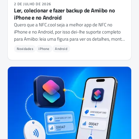
2 DE JULHO DE 2026
Ler, colecionar e fazer backup de Amiibo no
iPhone e no Android
Quero que a NFC.cool seja a melhor app de NFC no
iPhone e no Android, por isso dei-lhe suporte completo
para Amiibo: leia uma figura para ver os detalhes, monte
uma coleção pessoal e faça o backup de uma para um
Novidades
iPhone
Android
NTAG215 em branco. Eis como os Amiibo funcionam
mesmo por dentro - e porque a app não inclui nenhuma
chave.